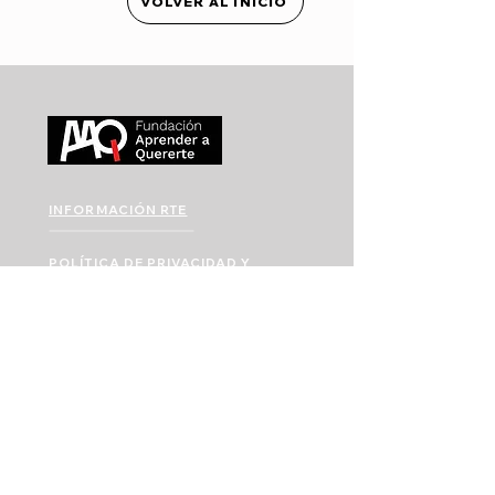
VOLVER AL INICIO
INFORMACIÓN RTE
POLÍTICA DE PRIVACIDAD Y
TRATAMIENTO DE DATOS
QUIERO REPORTAR UNA SITUACIÓN DE
EXPLOTACIÓN, ABUSO Y/O ACOSO
SEXUAL
info@fundacionaprenderaquererte.org