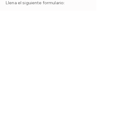
Llena el siguiente formulario:
Autorizo a la Fundación Aprender 
a Quererte al tratamiento de mis 
datos personales conforme a la 
Política de Tratamiento de Datos 
Personales.
*
Enviar